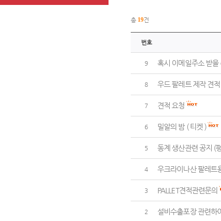
총
19
건
번호
혹시 이메일주소 받을 
9
우드 팔레트 제작 견적
8
견적 요청
7
밀알의 밤 ( 티켓 )
6
동계 생산관련 공지 (
5
우크라이나산 팔레트
4
PALLET견적관련문의
3
설비수출포장 관련하여
2