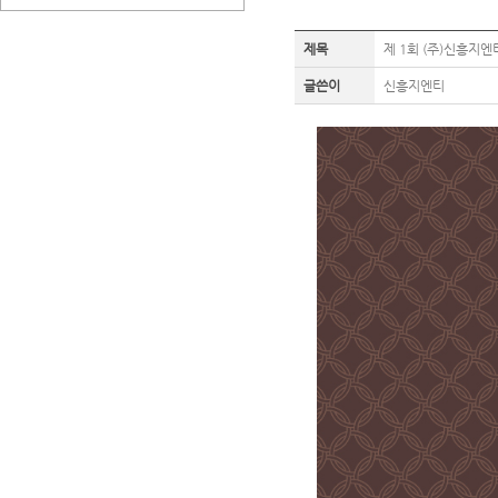
제목
제 1회 (주)신흥지
글쓴이
신흥지엔티